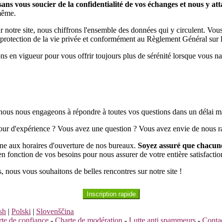
ns vous soucier de la confidentialité de vos échanges et nous y a
-même.
ur notre site, nous chiffrons l'ensemble des données qui y circulent. Vou
la protection de la vie privée et conformément au Règlement Général su
ns en vigueur pour vous offrir toujours plus de sérénité lorsque vous nav
, nous nous engageons à répondre à toutes vos questions dans un délai
tour d'expérience ? Vous avez une question ? Vous avez envie de nous ra
ne aux horaires d'ouverture de nos bureaux.
Soyez assuré que chacune
 fonction de vos besoins pour nous assurer de votre entière satisfactio
us, nous vous souhaitons de belles rencontres sur notre site !
Inscription rapide
sh
|
Polski
|
Slovenščina
te de confiance
-
Charte de modération
-
Lutte anti spammeurs
-
Conta